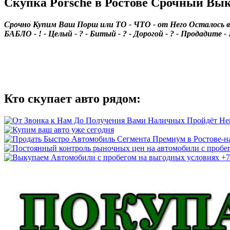
Скупка Porsche в Ростове Срочный Вы
Срочно Купим Ваш Порш или ТО - ЧТО - от Него Осталось в Р
БАБЛО - ! - Целый - ? - Битый - ? - Дорогой - ? - Продадите 
Кто скупает авто рядом: