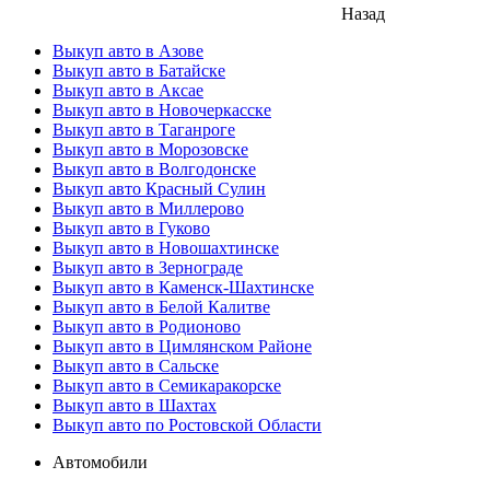
Назад
Выкуп авто в Азове
Выкуп авто в Батайске
Выкуп авто в Аксае
Выкуп авто в Новочеркасске
Выкуп авто в Таганроге
Выкуп авто в Морозовске
Выкуп авто в Волгодонске
Выкуп авто Красный Сулин
Выкуп авто в Миллерово
Выкуп авто в Гуково
Выкуп авто в Новошахтинске
Выкуп авто в Зернограде
Выкуп авто в Каменск-Шахтинске
Выкуп авто в Белой Калитве
Выкуп авто в Родионово
Выкуп авто в Цимлянском Районе
Выкуп авто в Сальске
Выкуп авто в Семикаракорске
Выкуп авто в Шахтах
Выкуп авто по Ростовской Области
Автомобили