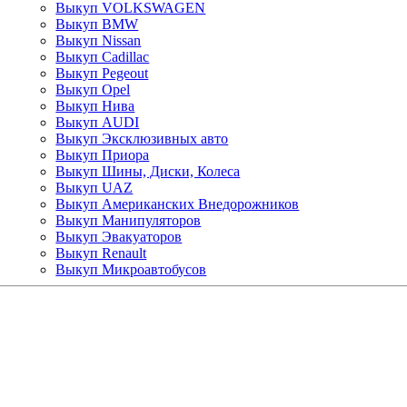
Выкуп VOLKSWAGEN
Выкуп BMW
Выкуп Nissan
Выкуп Cadillac
Выкуп Pegeout
Выкуп Opel
Выкуп Нива
Выкуп AUDI
Выкуп Эксклюзивных авто
Выкуп Приора
Выкуп Шины, Диски, Колеса
Выкуп UAZ
Выкуп Американских Внедорожников
Выкуп Манипуляторов
Выкуп Эвакуаторов
Выкуп Renault
Выкуп Микроавтобусов