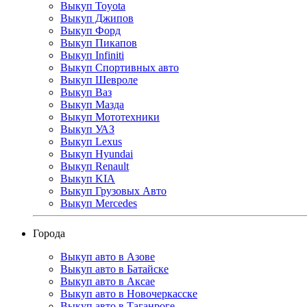
Выкуп Toyota
Выкуп Джипов
Выкуп Форд
Выкуп Пикапов
Выкуп Infiniti
Выкуп Спортивных авто
Выкуп Шевроле
Выкуп Ваз
Выкуп Мазда
Выкуп Мототехники
Выкуп УАЗ
Выкуп Lexus
Выкуп Hyundai
Выкуп Renault
Выкуп KIA
Выкуп Грузовых Авто
Выкуп Mercedes
Города
Выкуп авто в Азове
Выкуп авто в Батайске
Выкуп авто в Аксае
Выкуп авто в Новочеркасске
Выкуп авто в Таганроге