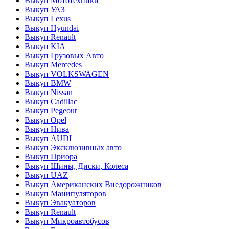
Выкуп Мототехники
Выкуп УАЗ
Выкуп Lexus
Выкуп Hyundai
Выкуп Renault
Выкуп KIA
Выкуп Грузовых Авто
Выкуп Mercedes
Выкуп VOLKSWAGEN
Выкуп BMW
Выкуп Nissan
Выкуп Cadillac
Выкуп Pegeout
Выкуп Opel
Выкуп Нива
Выкуп AUDI
Выкуп Эксклюзивных авто
Выкуп Приора
Выкуп Шины, Диски, Колеса
Выкуп UAZ
Выкуп Американских Внедорожников
Выкуп Манипуляторов
Выкуп Эвакуаторов
Выкуп Renault
Выкуп Микроавтобусов