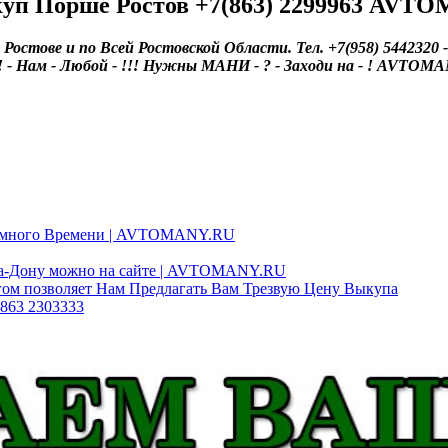
куп Порше Ростов +7(863) 2299963 AVT
остове и по Всей Ростовской Области. Тел. +7(958) 5442320 -
- ! - Нам - Любой - !!! Нужны МАНИ - ? - Заходи на - ! AVTOMAN