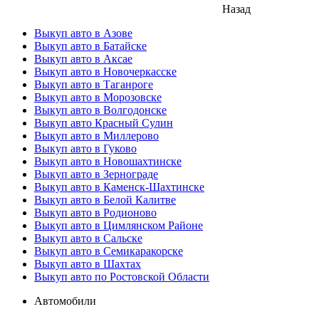
Назад
Выкуп авто в Азове
Выкуп авто в Батайске
Выкуп авто в Аксае
Выкуп авто в Новочеркасске
Выкуп авто в Таганроге
Выкуп авто в Морозовске
Выкуп авто в Волгодонске
Выкуп авто Красный Сулин
Выкуп авто в Миллерово
Выкуп авто в Гуково
Выкуп авто в Новошахтинске
Выкуп авто в Зернограде
Выкуп авто в Каменск-Шахтинске
Выкуп авто в Белой Калитве
Выкуп авто в Родионово
Выкуп авто в Цимлянском Районе
Выкуп авто в Сальске
Выкуп авто в Семикаракорске
Выкуп авто в Шахтах
Выкуп авто по Ростовской Области
Автомобили