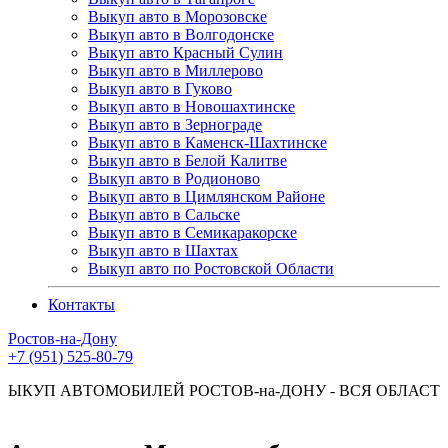
Выкуп авто в Морозовске
Выкуп авто в Волгодонске
Выкуп авто Красный Сулин
Выкуп авто в Миллерово
Выкуп авто в Гуково
Выкуп авто в Новошахтинске
Выкуп авто в Зернограде
Выкуп авто в Каменск-Шахтинске
Выкуп авто в Белой Калитве
Выкуп авто в Родионово
Выкуп авто в Цимлянском Районе
Выкуп авто в Сальске
Выкуп авто в Семикаракорске
Выкуп авто в Шахтах
Выкуп авто по Ростовской Области
Контакты
Ростов-на-Дону
+7 (951) 525-80-79
ВТОМОБИЛЕЙ РОСТОВ-на-ДОНУ - ВСЯ ОБЛАСТЬ КРАС