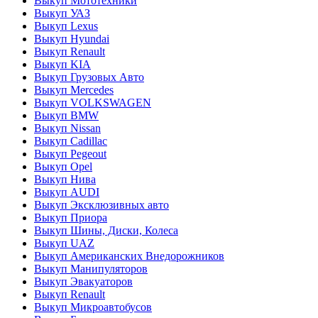
Выкуп Мототехники
Выкуп УАЗ
Выкуп Lexus
Выкуп Hyundai
Выкуп Renault
Выкуп KIA
Выкуп Грузовых Авто
Выкуп Mercedes
Выкуп VOLKSWAGEN
Выкуп BMW
Выкуп Nissan
Выкуп Cadillac
Выкуп Pegeout
Выкуп Opel
Выкуп Нива
Выкуп AUDI
Выкуп Эксклюзивных авто
Выкуп Приора
Выкуп Шины, Диски, Колеса
Выкуп UAZ
Выкуп Американских Внедорожников
Выкуп Манипуляторов
Выкуп Эвакуаторов
Выкуп Renault
Выкуп Микроавтобусов