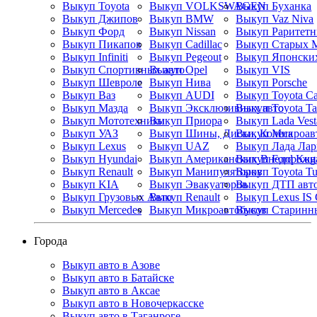
Выкуп Toyota
Выкуп VOLKSWAGEN
Выкуп Буханка
Выкуп Джипов
Выкуп BMW
Выкуп Vaz Niva
Выкуп Форд
Выкуп Nissan
Выкуп Пикапов
Выкуп Cadillac
Выкуп Старых 
Выкуп Infiniti
Выкуп Pegeout
Выкуп Японских
Выкуп Спортивных авто
Выкуп Opel
Выкуп VIS
Выкуп Шевроле
Выкуп Нива
Выкуп Porsche
Выкуп Ваз
Выкуп AUDI
Выкуп Toyota C
Выкуп Мазда
Выкуп Эксклюзивных авто
Выкуп Toyota T
Выкуп Мототехники
Выкуп Приора
Выкуп Lada Vest
Выкуп УАЗ
Выкуп Шины, Диски, Колеса
Выкуп Микроав
Выкуп Lexus
Выкуп UAZ
Выкуп Лада Лар
Выкуп Hyundai
Выкуп Американских Внедорожн
Выкуп Ford Kug
Выкуп Renault
Выкуп Манипуляторов
Выкуп Toyota Tu
Выкуп KIA
Выкуп Эвакуаторов
Выкуп ДТП авт
Выкуп Грузовых Авто
Выкуп Renault
Выкуп Lexus IS
Выкуп Mercedes
Выкуп Микроавтобусов
Выкуп Старинн
Города
Выкуп авто в Азове
Выкуп авто в Батайске
Выкуп авто в Аксае
Выкуп авто в Новочеркасске
Выкуп авто в Таганроге