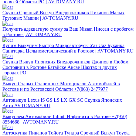
по всей Области РО | AVTOMANY.RU
Скупка Срочный Выкуп Внедорожников Пикапов Малых
Грузовых Машин | AVTOMANY.RU
Получить адекватную сумму за Ваш Nissan Ниссан с пробегом
в Ростове | AVTOMANY.RU
Купим Выкупим Быстро Микроавтобусы Уаз Uaz Буханка
Санитарка Цельнометаллический в Ростове | AVTOMANY.RU
Скупка Выкуп Японских Внедорожников Джипов в Любом
Состоянии в Ростове Батайске Аксае Шахтах и других
городах РО
Выкуп Старых Старинных Мотоциклов Автомобилей в
Ростове и по Ростовской Области +7(863) 2477977
Автовыкуп Lexus IS GS LS LX GX SC Скупка Японских
Авто AVTOMANY.RU
Выкупаем Автомобили Infiniti Инфинити в Ростове +7(950)
8554668 | AVTOMANY.RU
Автоскупка Пикапов Тойота Тундра Срочный Выкуп Toyota